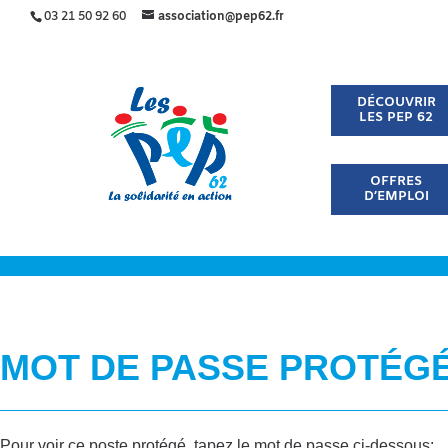
03 21 50 92 60
association@pep62.fr
DÉCOUVRIR
LES PEP 62
OFFRES
D’EMPLOI
MOT DE PASSE PROTÉG
Pour voir ce poste protégé, tapez le mot de passe ci-dessous: