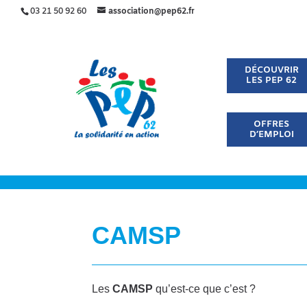
03 21 50 92 60
association@pep62.fr
DÉCOUVRIR
LES PEP 62
OFFRES
D’EMPLOI
CAMSP
Les
CAMSP
qu’est-ce que c’est ?