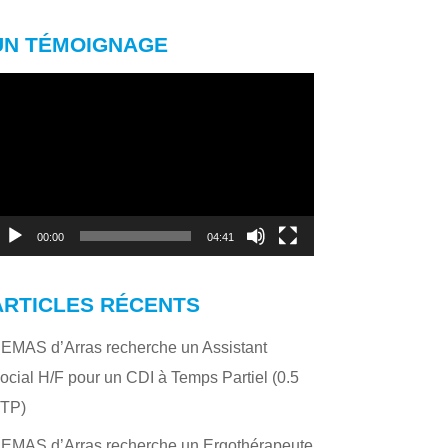
UN TÉMOIGNAGE
ecteur
idéo
00:00
04:41
ARTICLES RÉCENTS
’EMAS d’Arras recherche un Assistant
ocial H/F pour un CDI à Temps Partiel (0.5
TP)
’EMAS d’Arras recherche un Ergothérapeute