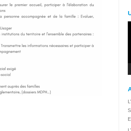
L
v
L
S
E
L