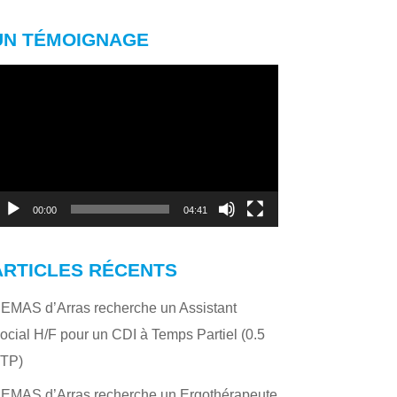
UN TÉMOIGNAGE
ecteur
idéo
00:00
04:41
ARTICLES RÉCENTS
’EMAS d’Arras recherche un Assistant
ocial H/F pour un CDI à Temps Partiel (0.5
TP)
’EMAS d’Arras recherche un Ergothérapeute