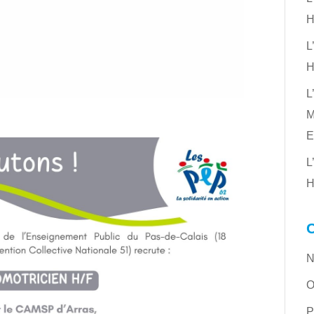
H
L
H
L
M
E
L
H
N
O
P