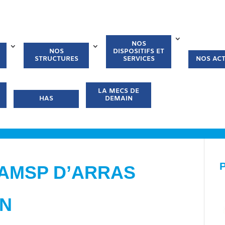
NOS
NOS
DISPOSITIFS ET
STRUCTURES
SERVICES
NOS ACT
LA MECS DE
HAS
DEMAIN
CAMSP D’ARRAS
UN