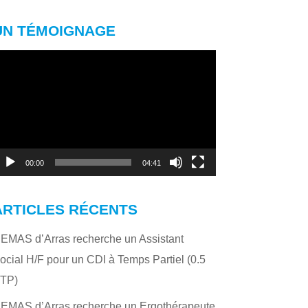
UN TÉMOIGNAGE
ecteur
idéo
00:00
04:41
ARTICLES RÉCENTS
’EMAS d’Arras recherche un Assistant
ocial H/F pour un CDI à Temps Partiel (0.5
TP)
’EMAS d’Arras recherche un Ergothérapeute