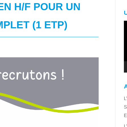
N H/F POUR UN
PLET (1 ETP)
L
v
L
S
E
L